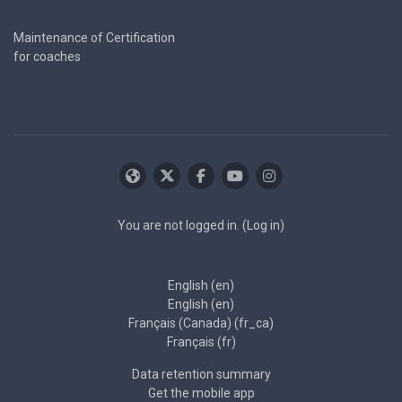
Maintenance of Certification
for coaches
You are not logged in. (
Log in
)
English ‎(en)‎
English ‎(en)‎
Français (Canada) ‎(fr_ca)‎
Français ‎(fr)‎
Data retention summary
Get the mobile app