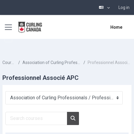
Log in
Skip to main content
Side panel
Home
Courses
Association of Curling Professionals
Professionnel Associé APC
Professionnel Associé APC
Course categories
Search courses
Search courses